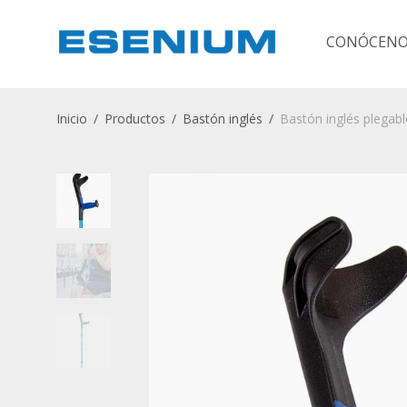
CONÓCENO
Inicio
/
Productos
/
Bastón inglés
/
Bastón inglés plegabl