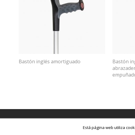
Bastón inglés amortiguado
Bastón in
abrazader
empuñadu
Descargar catálogo
FAQ
Política de cookies
Polític
Está página web utiliza coo