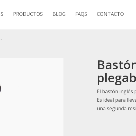
S
PRODUCTOS
BLOG
FAQS
CONTACTO
e
Bastón
plegab
El bastón inglés 
Es ideal para llev
una segunda resi